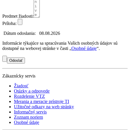
Predmet žiadosti:
Príloha:
Dátum odoslania: 08.08.2026
Informácie týkajúce sa spracúvania Vašich osobných údajov sú
dostupné na webovej stránke v časti „
Osobné údaje
“.
Zákaznícky servis
Žiadosť
Otázky a odpovede
Rozdelenie VTZ
Merania a meracie prístroje TI
Užitočné odkazy na web stránky
Informačný servis
Zoznam noriem
Osobné údaje