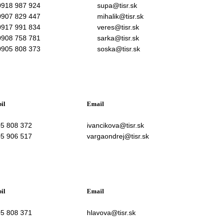
0918 987 924
supa@tisr.sk
0907 829 447
mihalik@tisr.sk
0917 991 834
veres@tisr.sk
0908 758 781
sarka@tisr.sk
0905 808 373
soska@tisr.sk
il
Email
5 808 372
ivancikova@tisr.sk
5 906 517
vargaondrej@tisr.sk
il
Email
5 808 371
hlavova@tisr.sk