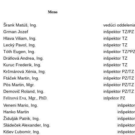
Meno
Šrank Matúš, Ing.
vedúci oddelenia
Grman Jozef
inšpektor TZ/PZ
Hlava Viliam, Ing.
inšpektor TZ
Lecký Pavol, Ing.
inšpektor TZ
Tóth Eugen, Ing.
inšpektor TZ/*P
Dráfiová Andrea, Ing.
inšpektor TZ
Kuruc Frederik, Ing.
inšpektor TZ
Krčmárová Xénia, Ing.
inšpektor PZ/TZ
Ftáček Martin, Ing.
inšpektor PZ/TZ
Pös Martin, Mgr.
inšpektor PZ/TZ
Demovič Roland, Ing.
inšpektor PZ/TZ
Felixová Eva, Mgr., PhD.
inšpektor PZ
Veneni Mario, Ing.
inšpekto
Hanko Martin
inšpekto
Židulják Patrik, Ing.
inšpekto
Sládeček Alexander, Ing.
inšpekto
Kišev Ľubomír, Ing.
inšpekto