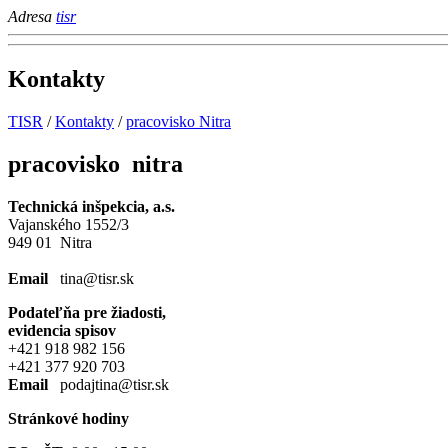
Adresa
tisr
Kontakty
TISR
/
Kontakty
/
pracovisko Nitra
pracovisko nitra
Technická inšpekcia, a.s.
Vajanského 1552/3
949 01 Nitra
Email
tina@tisr.sk
Podateľňa pre žiadosti,
evidencia spisov
+421 918 982 156
+421 377 920 703
Email
podajtina@tisr.sk
Stránkové hodiny