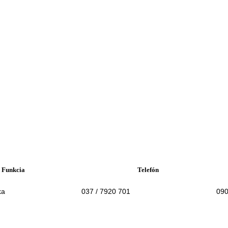
Funkcia
Telefón
ka
037 / 7920 701
09