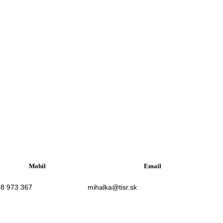
Mobil
Email
08 973 367
mihalka@tisr.sk