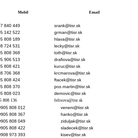
Mobil
Email
7 840 449
srank@tisr.sk
5 142 522
grman@tisr.sk
5 808 189
hlava@tisr.sk
8 724 531
lecky@tisr.sk
5 808 368
toth@tisr.sk
5 906 513
drafiova@tisr.sk
5 808 421
kuruc@tisr.sk
8 706 368
krcmarova@tisr.sk
5 808 424
ftacek@tisr.sk
5 808 370
pos.martin@tisr.sk
5 808 023
demovic@tisr.sk
5 808 136
felixova@tisr.sk
0905 808 012
veneni@tisr.sk
0905 808 367
hanko@tisr.sk
0905 808 049
ziduljak@tisr.sk
0905 808 422
sladecek@tisr.sk
0908 973 393
kisev@tisr.sk