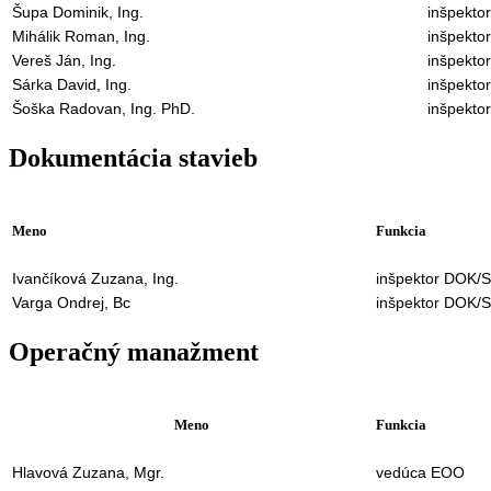
Šupa Dominik, Ing.
inšpekto
Mihálik Roman, Ing.
inšpekto
Vereš Ján, Ing.
inšpekto
Sárka David, Ing.
inšpekto
Šoška Radovan, Ing. PhD.
inšpekto
Dokumentácia stavieb
Meno
Funkcia
Ivančíková Zuzana, Ing.
inšpektor DOK/
Varga Ondrej, Bc
inšpektor DOK/
Operačný manažment
Meno
Funkcia
Hlavová Zuzana, Mgr.
vedúca EOO