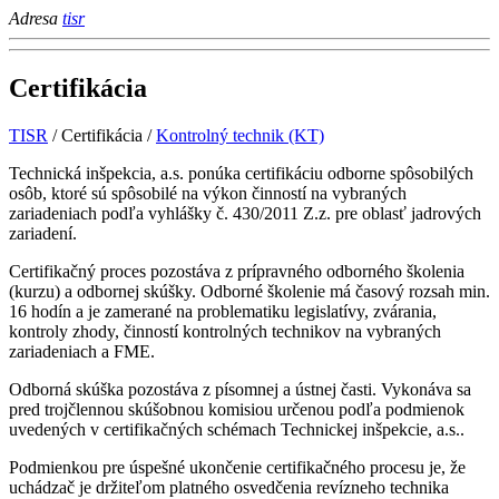
Adresa
tisr
Certifikácia
TISR
/
Certifikácia
/
Kontrolný technik (KT)
Technická inšpekcia, a.s. ponúka certifikáciu odborne spôsobilých
osôb, ktoré sú spôsobilé na výkon činností na vybraných
zariadeniach podľa vyhlášky č. 430/2011 Z.z. pre oblasť jadrových
zariadení.
Certifikačný proces pozostáva z prípravného odborného školenia
(kurzu) a odbornej skúšky. Odborné školenie má časový rozsah min.
16 hodín a je zamerané na problematiku legislatívy, zvárania,
kontroly zhody, činností kontrolných technikov na vybraných
zariadeniach a FME.
Odborná skúška pozostáva z písomnej a ústnej časti. Vykonáva sa
pred trojčlennou skúšobnou komisiou určenou podľa podmienok
uvedených v certifikačných schémach Technickej inšpekcie, a.s..
Podmienkou pre úspešné ukončenie certifikačného procesu je, že
uchádzač je držiteľom platného osvedčenia revízneho technika