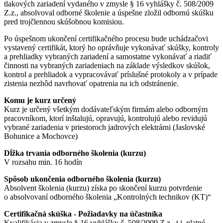
tlakových zariadení vydaného v zmysle § 16 vyhlášky č. 508/2009
Z.z., absolvoval odborné školenie a úspešne zložil odbornú skúšku
pred trojčlennou skúšobnou komisiou.
Po úspešnom ukončení certifikačného procesu bude uchádzačovi
vystavený certifikát, ktorý ho oprávňuje vykonávať skúšky, kontroly
a prehliadky vybraných zariadení a samostatne vykonávať a riadiť
činnosti na vybraných zariadeniach na základe výsledkov skúšok,
kontrol a prehliadok a vypracovávať príslušné protokoly a v prípade
zistenia nezhôd navrhovať opatrenia na ich odstránenie.
Komu je kurz určený
Kurz je určený všetkým dodávateľským firmám alebo odborným
pracovníkom, ktorí inštalujú, opravujú, kontrolujú alebo revidujú
vybrané zariadenia v priestoroch jadrových elektrárni (Jaslovské
Bohunice a Mochovce)
Dĺžka trvania odborného školenia (kurzu)
V rozsahu min. 16 hodín
Spôsob ukončenia odborného školenia (kurzu)
Absolvent školenia (kurzu) získa po skončení kurzu potvrdenie
o absolvovaní odborného školenia „Kontrolných technikov (KT)“
Certifikačná skúška - Požiadavky na účastníka
Kvalifikácia v zmysle § 16 vyhlášky č. 508/2009 Z.z., t.j. platné