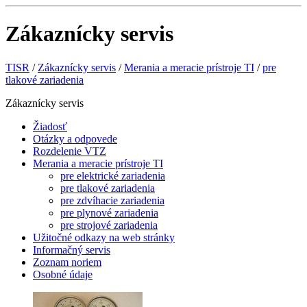
Zákaznícky servis
TISR
/
Zákaznícky servis
/
Merania a meracie prístroje TI
/
pre
tlakové zariadenia
Zákaznícky servis
Žiadosť
Otázky a odpovede
Rozdelenie VTZ
Merania a meracie prístroje TI
pre elektrické zariadenia
pre tlakové zariadenia
pre zdvíhacie zariadenia
pre plynové zariadenia
pre strojové zariadenia
Užitočné odkazy na web stránky
Informačný servis
Zoznam noriem
Osobné údaje