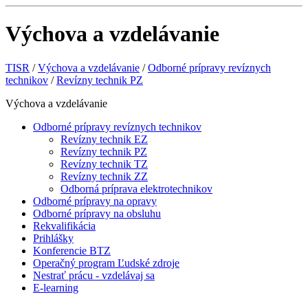
Výchova a vzdelávanie
TISR
/
Výchova a vzdelávanie
/
Odborné prípravy revíznych
technikov
/
Revízny technik PZ
Výchova a vzdelávanie
Odborné prípravy revíznych technikov
Revízny technik EZ
Revízny technik PZ
Revízny technik TZ
Revízny technik ZZ
Odborná príprava elektrotechnikov
Odborné prípravy na opravy
Odborné prípravy na obsluhu
Rekvalifikácia
Prihlášky
Konferencie BTZ
Operačný program Ľudské zdroje
Nestrať prácu - vzdelávaj sa
E-learning