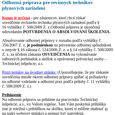
Odborná príprava pre revíznych technikov
plynových zariadení
Komu je určená
-
pre záujemcov, ktorí chcú získať
osvedčenie revízneho technika plynových zariadení podľa §
16 vyhlášky č. 508/2009 Z. z.Odborná príprava je ukončená
odovzdaním
POTVRDENIA O ABSOLVOVANÍ ŠKOLENIA
.
Absolvovanie odbornej prípravy v rozsahu podľa vyhlášky č.
356/2007 Z. z.
je podmienkou
na preverenie odbornej spôsobilosti
v zmysle § 16 zákona č. 124/2006 Z. z. a § 14 vyhlášky č. 508/2009
Z. z. za účelom získania
OSVEDČENIA
na vykonávanie
odborných prehliadok a skúšok u oprávnenej právnickej osoby –
Technickej inšpekcie, a.s.
Pozri termíny na úvodnej stránke
.
(Upozorňujeme, že pre získanie
osvedčenia musíte okrem odbornej prípravy spĺňať aj požiadavky
na odborné vzdelanie a odbornú prax podľa prílohy č. 11 vyhlášky
č. 508/2009 Z. z.)
Prihlásenie
Na odbornú prípravu sa prihláste na pracovisku Technickej
inšpekcie, a.s., vo Vašom regióne. Tam Vám poskytnú prihlášku
(nie je totožná s prihláškou na skúšku, ktorú si môžete stiahnuť aj
na našej webovej stránke) a nemusí byť potvrdená