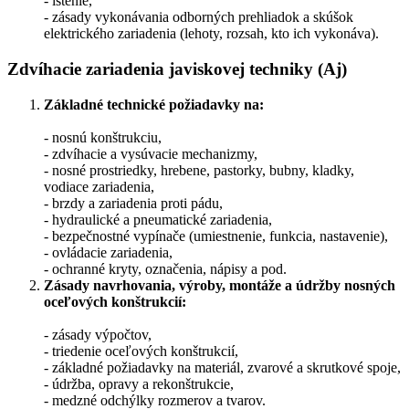
- istenie,
- zásady vykonávania odborných prehliadok a skúšok
elektrického zariadenia (lehoty, rozsah, kto ich vykonáva).
Zdvíhacie zariadenia javiskovej techniky (Aj)
Základné technické požiadavky na:
- nosnú konštrukciu,
- zdvíhacie a vysúvacie mechanizmy,
- nosné prostriedky, hrebene, pastorky, bubny, kladky,
vodiace zariadenia,
- brzdy a zariadenia proti pádu,
- hydraulické a pneumatické zariadenia,
- bezpečnostné vypínače (umiestnenie, funkcia, nastavenie),
- ovládacie zariadenia,
- ochranné kryty, označenia, nápisy a pod.
Zásady navrhovania, výroby, montáže a údržby nosných
oceľových
konštrukcií:
- zásady výpočtov,
- triedenie oceľových konštrukcií,
- základné požiadavky na materiál, zvarové a skrutkové spoje,
- údržba, opravy a rekonštrukcie,
- medzné odchýlky rozmerov a tvarov.