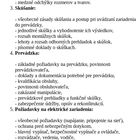
- medzné odchýlky rozmerov a tvarov.
Skúšanie:
- všeobecné zásady skúšania a postup pri uvádzaní zariadenia
do prevádzky,
- jednotlivé skúšky a vyhodnotenie ich výsledkov,
- rozsah montážnych skúšok,
- lehoty a rozsah odborných prehliadok a skúšok,
- písomné doklady o skúškach.
Prevádzka:
- základné požiadavky na prevádzku, povinnosti
prevádzkovateľa,
- doklady a dokumentácia potrebné pre prevádzku,
- kvalifikácia obsluhy,
- povinnosti obsluhovateľa,
- zakázané manipulácie,
- prevádzkové prehliadky a funkčné skúšky,
- zabezpečenie údržby, opráv a rekonštrukcií.
Požiadavky na elektrické zariadenia:
- všeobecné požiadavky (napájanie, pripojenie na sieť),
- ochrana pred nebezpečným dotykom,
- hlavný vypínač, bezpečnostné vypínače a ovládače,
- rozvádzače, vedenia, vodiče,