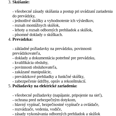
Skúšanie:
- všeobecné zásady skúšania a postup pri uvádzaní zariadenia
do prevádzky,
- jednotlivé skúšky a vyhodnotenie ich výsledkov,
- rozsah montážnych skúšok,
- lehoty a rozsah odborných prehliadok a skúšok,
- písomné doklady o skúškach.
Prevádzka:
- základné požiadavky na prevádzku, povinnosti
prevádzkovateľa,
- doklady a dokumentácia potrebné pre prevádzku,
- kvalifikácia obsluhy,
- povinnosti obsluhovateľa,
- zakázané manipulácie,
- prevádzkové prehliadky a funkčné skúšky,
- zabezpečenie údržby, opráv a rekonštrukcií.
Požiadavky na elektrické zariadenia:
- všeobecné požiadavky (napájanie, pripojenie na sieť),
- ochrana pred nebezpečným dotykom,
- hlavný vypínač, bezpečnostné vypínače a ovládače,
- rozvádzače, vedenia, vodiče,
- zásady vykonávania odborných prehliadok a skúšok