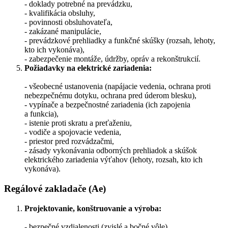
- doklady potrebné na prevádzku,
- kvalifikácia obsluhy,
- povinnosti obsluhovateľa,
- zakázané manipulácie,
- prevádzkové prehliadky a funkčné skúšky (rozsah, lehoty,
kto ich vykonáva),
- zabezpečenie montáže, údržby, opráv a rekonštrukcií.
Požiadavky na elektrické zariadenia:
- všeobecné ustanovenia (napájacie vedenia, ochrana proti
nebezpečnému dotyku, ochrana pred úderom blesku),
- vypínače a bezpečnostné zariadenia (ich zapojenia
a funkcia),
- istenie proti skratu a preťaženiu,
- vodiče a spojovacie vedenia,
- priestor pred rozvádzačmi,
- zásady vykonávania odborných prehliadok a skúšok
elektrického zariadenia výťahov (lehoty, rozsah, kto ich
vykonáva).
Regálové zakladače (Ae)
Projektovanie, konštruovanie a výroba:
- bezpečné vzdialenosti (zvislé a bočné vôle),