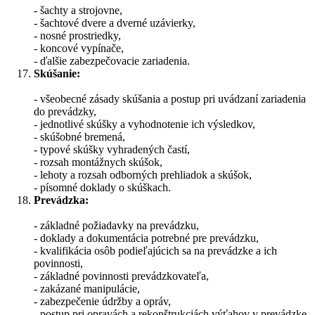
- šachty a strojovne,
- šachtové dvere a dverné uzávierky,
- nosné prostriedky,
- koncové vypínače,
- ďalšie zabezpečovacie zariadenia.
Skúšanie:
- všeobecné zásady skúšania a postup pri uvádzaní zariadenia
do prevádzky,
- jednotlivé skúšky a vyhodnotenie ich výsledkov,
- skúšobné bremená,
- typové skúšky vyhradených častí,
- rozsah montážnych skúšok,
- lehoty a rozsah odborných prehliadok a skúšok,
- písomné doklady o skúškach.
Prevádzka:
- základné požiadavky na prevádzku,
- doklady a dokumentácia potrebné pre prevádzku,
- kvalifikácia osôb podieľajúcich sa na prevádzke a ich
povinnosti,
- základné povinnosti prevádzkovateľa,
- zakázané manipulácie,
- zabezpečenie údržby a opráv,
- postup pri opravách a rekonštrukciách výťahov v prevádzke.