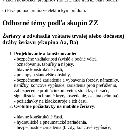
c) Prvá pomoc pri úraze elektrickým prúdom.
Odborné témy podľa skupín ZZ
Žeriavy a zdvíhadlá vrátane trvalej alebo dočasnej
dráhy žeriavu (skupina Aa, Ba)
Projektovanie a konštruovanie:
- bezpečné vzdialenosti (zvislé a bočné vôle),
- označovanie, tabuľky a nápisy,
- hlavné konštrukčné časti,
- prístupy a stanovište obsluhy,
- bezpečnostné zariadenia a vybavenia (brzdy, nárazníky,
narážky, koncové vypínače, zariadenia proti preťaženiu,
zabezpečenie proti účinkom vetra, stoličky, stierače,
signalizácia, ochranné kryty, osvetlenie, ostatná ochrana),
- požiadavky na kladkostroje a ich časti.
Osobitné požiadavky na mobilné žeriavy:
- hlavné konštrukčné časti,
- hydraulické a pneumatické zariadenia,
- bezpečnostné zariadenia (brzdy, koncové vypínače,