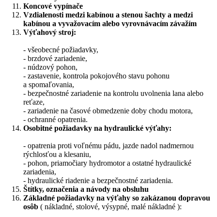
Koncové vypínače
Vzdialenosti medzi kabínou a stenou šachty a medzi
kabínou
a vyvažovacím alebo vyrovnávacím závažím
Výťahový stroj:
- všeobecné požiadavky,
- brzdové zariadenie,
- núdzový pohon,
- zastavenie, kontrola pokojového stavu pohonu
a spomaľovania,
- bezpečnostné zariadenie na kontrolu uvolnenia lana alebo
reťaze,
- zariadenie na časové obmedzenie doby chodu motora,
- ochranné opatrenia.
Osobitné požiadavky na hydraulické výťahy:
- opatrenia proti voľnému pádu, jazde nadol nadmernou
rýchlosťou a klesaniu,
- pohon, priamočiary hydromotor a ostatné hydraulické
zariadenia,
- hydraulické riadenie a bezpečnostné zariadenia.
Štítky, označenia a návody na obsluhu
Základné požiadavky na výťahy so zakázanou dopravou
osôb
( nákladné, stolové, výsypné, malé nákladné ):