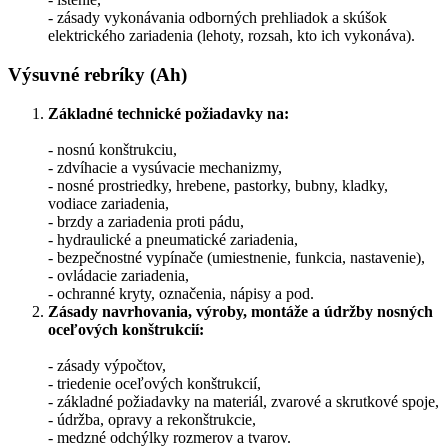
- zásady vykonávania odborných prehliadok a skúšok
elektrického zariadenia (lehoty, rozsah, kto ich vykonáva).
Výsuvné rebríky (Ah)
Základné technické požiadavky na:
- nosnú konštrukciu,
- zdvíhacie a vysúvacie mechanizmy,
- nosné prostriedky, hrebene, pastorky, bubny, kladky,
vodiace zariadenia,
- brzdy a zariadenia proti pádu,
- hydraulické a pneumatické zariadenia,
- bezpečnostné vypínače (umiestnenie, funkcia, nastavenie),
- ovládacie zariadenia,
- ochranné kryty, označenia, nápisy a pod.
Zásady navrhovania, výroby, montáže a údržby nosných
oceľových
konštrukcií:
- zásady výpočtov,
- triedenie oceľových konštrukcií,
- základné požiadavky na materiál, zvarové a skrutkové spoje,
- údržba, opravy a rekonštrukcie,
- medzné odchýlky rozmerov a tvarov.