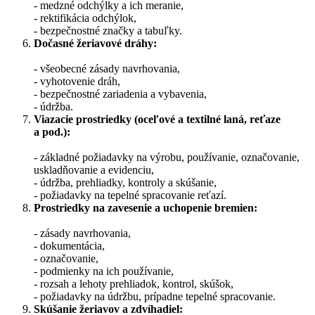
- medzné odchýlky a ich meranie,
- rektifikácia odchýlok,
- bezpečnostné značky a tabuľky.
Dočasné žeriavové dráhy:
- všeobecné zásady navrhovania,
- vyhotovenie dráh,
- bezpečnostné zariadenia a vybavenia,
- údržba.
Viazacie prostriedky (oceľové a textilné laná, reťaze
a pod.):
- základné požiadavky na výrobu, používanie, označovanie,
uskladňovanie a evidenciu,
- údržba, prehliadky, kontroly a skúšanie,
- požiadavky na tepelné spracovanie reťazí.
Prostriedky na zavesenie a uchopenie bremien:
- zásady navrhovania,
- dokumentácia,
- označovanie,
- podmienky na ich používanie,
- rozsah a lehoty prehliadok, kontrol, skúšok,
- požiadavky na údržbu, prípadne tepelné spracovanie.
Skúšanie žeriavov a zdvíhadiel: