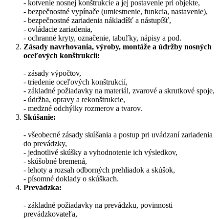
- kotvenie nosnej konštrukcie a jej postavenie pri objekte,
- bezpečnostné vypínače (umiestnenie, funkcia, nastavenie),
- bezpečnostné zariadenia nákladíšť a nástupíšť,
- ovládacie zariadenia,
- ochranné kryty, označenie, tabuľky, nápisy a pod.
Zásady navrhovania, výroby, montáže a údržby nosných
oceľových konštrukcií:
- zásady výpočtov,
- triedenie oceľových konštrukcií,
- základné požiadavky na materiál, zvarové a skrutkové spoje,
- údržba, opravy a rekonštrukcie,
- medzné odchýlky rozmerov a tvarov.
Skúšanie:
- všeobecné zásady skúšania a postup pri uvádzaní zariadenia
do prevádzky,
- jednotlivé skúšky a vyhodnotenie ich výsledkov,
- skúšobné bremená,
- lehoty a rozsah odborných prehliadok a skúšok,
- písomné doklady o skúškach.
Prevádzka:
- základné požiadavky na prevádzku, povinnosti
prevádzkovateľa,