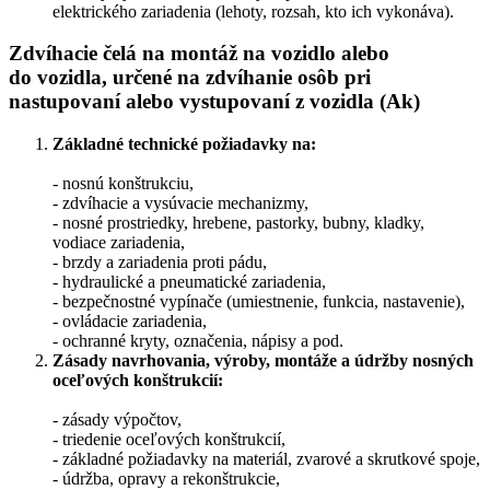
elektrického zariadenia (lehoty, rozsah, kto ich vykonáva).
Zdvíhacie čelá na montáž na vozidlo alebo
do vozidla, určené na zdvíhanie osôb pri
nastupovaní alebo vystupovaní z vozidla (Ak)
Základné technické požiadavky na:
- nosnú konštrukciu,
- zdvíhacie a vysúvacie mechanizmy,
- nosné prostriedky, hrebene, pastorky, bubny, kladky,
vodiace zariadenia,
- brzdy a zariadenia proti pádu,
- hydraulické a pneumatické zariadenia,
- bezpečnostné vypínače (umiestnenie, funkcia, nastavenie),
- ovládacie zariadenia,
- ochranné kryty, označenia, nápisy a pod.
Zásady navrhovania, výroby, montáže a údržby nosných
oceľových
konštrukcií:
- zásady výpočtov,
- triedenie oceľových konštrukcií,
- základné požiadavky na materiál, zvarové a skrutkové spoje,
- údržba, opravy a rekonštrukcie,