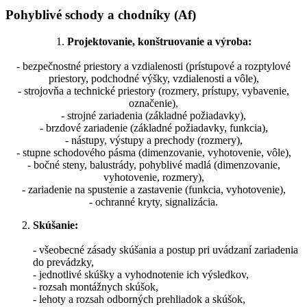
Pohyblivé schody a chodníky (Af)
1.
Projektovanie, konštruovanie a výroba:
- bezpečnostné priestory a vzdialenosti (prístupové a rozptylové
priestory, podchodné výšky, vzdialenosti a vôle),
- strojovňa a technické priestory (rozmery, prístupy, vybavenie,
označenie),
- strojné zariadenia (základné požiadavky),
- brzdové zariadenie (základné požiadavky, funkcia),
- nástupy, výstupy a prechody (rozmery),
- stupne schodového pásma (dimenzovanie, vyhotovenie, vôle),
- bočné steny, balustrády, pohyblivé madlá (dimenzovanie,
vyhotovenie, rozmery),
- zariadenie na spustenie a zastavenie (funkcia, vyhotovenie),
- ochranné kryty, signalizácia.
Skúšanie:
- všeobecné zásady skúšania a postup pri uvádzaní zariadenia
do prevádzky,
- jednotlivé skúšky a vyhodnotenie ich výsledkov,
- rozsah montážnych skúšok,
- lehoty a rozsah odborných prehliadok a skúšok,