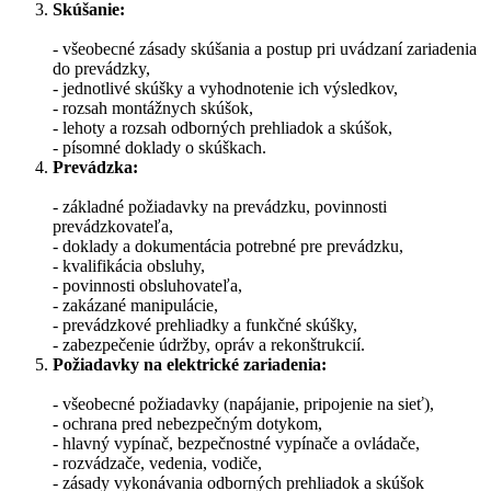
Skúšanie:
- všeobecné zásady skúšania a postup pri uvádzaní zariadenia
do prevádzky,
- jednotlivé skúšky a vyhodnotenie ich výsledkov,
- rozsah montážnych skúšok,
- lehoty a rozsah odborných prehliadok a skúšok,
- písomné doklady o skúškach.
Prevádzka:
- základné požiadavky na prevádzku, povinnosti
prevádzkovateľa,
- doklady a dokumentácia potrebné pre prevádzku,
- kvalifikácia obsluhy,
- povinnosti obsluhovateľa,
- zakázané manipulácie,
- prevádzkové prehliadky a funkčné skúšky,
- zabezpečenie údržby, opráv a rekonštrukcií.
Požiadavky na elektrické zariadenia:
- všeobecné požiadavky (napájanie, pripojenie na sieť),
- ochrana pred nebezpečným dotykom,
- hlavný vypínač, bezpečnostné vypínače a ovládače,
- rozvádzače, vedenia, vodiče,
- zásady vykonávania odborných prehliadok a skúšok