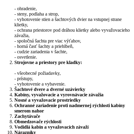
- ohradenie,
- steny, podlaha a strop,
- vyhotovenie stien a šachtových dvier na vstupnej strane
klietky,
- ochrana priestorov pod dráhou klietky alebo vyvažovacieho
závažia,
- spoločná šachta pre viac výťahov,
- horná časť šachty a priehlbeň,
- cudzie zariadenia v šachte,
- osvetlenie.
Strojovne a priestory pre kladky:
- všeobecné požiadavky,
- prístupy,
- vyhotovenie a vybavenie.
Šachtové dvere a dverné uzávierky
Kabíny, vyvažovacie a vyrovnávacie závažia
Nosné a vyvažovacie prostriedky
Ochranné zariadenie proti nadmernej rýchlosti kabíny
smerom nahor
Zachytávače
Obmedzovače rýchlosti
Vodidlá kabín a vyvažovacích závaží
Nárazníky