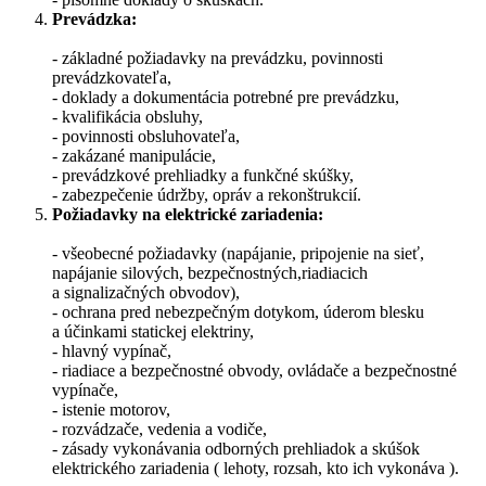
Prevádzka:
- základné požiadavky na prevádzku, povinnosti
prevádzkovateľa,
- doklady a dokumentácia potrebné pre prevádzku,
- kvalifikácia obsluhy,
- povinnosti obsluhovateľa,
- zakázané manipulácie,
- prevádzkové prehliadky a funkčné skúšky,
- zabezpečenie údržby, opráv a rekonštrukcií.
Požiadavky na elektrické zariadenia:
- všeobecné požiadavky (napájanie, pripojenie na sieť,
napájanie silových, bezpečnostných,riadiacich
a signalizačných obvodov),
- ochrana pred nebezpečným dotykom, úderom blesku
a účinkami statickej elektriny,
- hlavný vypínač,
- riadiace a bezpečnostné obvody, ovládače a bezpečnostné
vypínače,
- istenie motorov,
- rozvádzače, vedenia a vodiče,
- zásady vykonávania odborných prehliadok a skúšok
elektrického zariadenia ( lehoty, rozsah, kto ich vykonáva ).