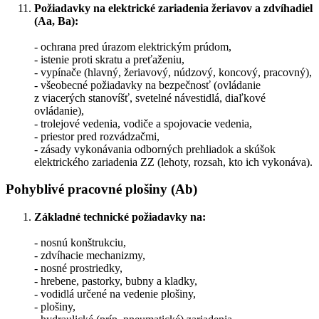
Požiadavky na elektrické zariadenia žeriavov a zdvíhadiel
(Aa, Ba):
- ochrana pred úrazom elektrickým prúdom,
- istenie proti skratu a preťaženiu,
- vypínače (hlavný, žeriavový, núdzový, koncový, pracovný),
- všeobecné požiadavky na bezpečnosť (ovládanie
z viacerých stanovíšť, svetelné návestidlá, diaľkové
ovládanie),
- trolejové vedenia, vodiče a spojovacie vedenia,
- priestor pred rozvádzačmi,
- zásady vykonávania odborných prehliadok a skúšok
elektrického zariadenia ZZ (lehoty, rozsah, kto ich vykonáva).
Pohyblivé pracovné plošiny (Ab)
Základné technické požiadavky na:
- nosnú konštrukciu,
- zdvíhacie mechanizmy,
- nosné prostriedky,
- hrebene, pastorky, bubny a kladky,
- vodidlá určené na vedenie plošiny,
- plošiny,