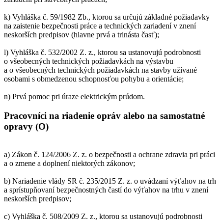
k) Vyhláška č. 59/1982 Zb., ktorou sa určujú základné požiadavky
na zaistenie bezpečnosti práce a technických zariadení v znení
neskorších predpisov (hlavne prvá a trinásta časť);
l) Vyhláška č. 532/2002 Z. z., ktorou sa ustanovujú podrobnosti
o všeobecných technických požiadavkách na výstavbu
a o všeobecných technických požiadavkách na stavby užívané
osobami s obmedzenou schopnosťou pohybu a orientácie;
n) Prvá pomoc pri úraze elektrickým prúdom.
Pracovníci na riadenie opráv alebo na samostatné
opravy (O)
a) Zákon č. 124/2006 Z. z. o bezpečnosti a ochrane zdravia pri práci
a o zmene a doplnení niektorých zákonov;
b) Nariadenie vlády SR č. 235/2015 Z. z. o uvádzaní výťahov na trh
a sprístupňovaní bezpečnostných častí do výťahov na trhu v znení
neskorších predpisov;
c) Vyhláška č. 508/2009 Z. z., ktorou sa ustanovujú podrobnosti