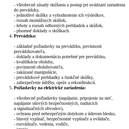
- všeobecné zásady skúšania a postup pri uvádzaní zariadenia
do prevádzky,
- jednotlivé skúšky a vyhodnotenie ich výsledkov,
- rozsah montážnych skúšok,
- lehoty a rozsah odborných prehliadok a skúšok,
- písomné doklady o skúškach.
Prevádzka:
- základné požiadavky na prevádzku, povinnosti
prevádzkovateľa,
- doklady a dokumentácia potrebné pre prevádzku,
- kvalifikácia obsluhy,
- povinnosti obsluhovateľa,
- zakázané manipulácie,
- prevádzkové prehliadky a funkčné skúšky,
- zabezpečenie údržby, opráv a rekonštrukcií.
Požiadavky na elektrické zariadenia:
- všeobecné požiadavky (napájanie, pripojenie na sieť,
napájanie silových bezpečnostných, riadiacich
a signalizačných obvodov),
- ochrana pred nebezpečným dotykom a úderom blesku,
- hlavný vypínač, bezpečnostné vypínače a ovládače,
- rozvádzače, vedenia, vodiče,