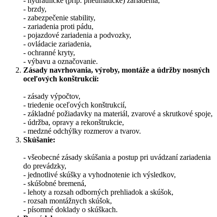
- hydraulické (príp. pneumatické) zariadenia,
- brzdy,
- zabezpečenie stability,
- zariadenia proti pádu,
- pojazdové zariadenia a podvozky,
- ovládacie zariadenia,
- ochranné kryty,
- výbavu a označovanie.
Zásady navrhovania, výroby, montáže a údržby nosných
oceľových konštrukcií:
- zásady výpočtov,
- triedenie oceľových konštrukcií,
- základné požiadavky na materiál, zvarové a skrutkové spoje,
- údržba, opravy a rekonštrukcie,
- medzné odchýlky rozmerov a tvarov.
Skúšanie:
- všeobecné zásady skúšania a postup pri uvádzaní zariadenia
do prevádzky,
- jednotlivé skúšky a vyhodnotenie ich výsledkov,
- skúšobné bremená,
- lehoty a rozsah odborných prehliadok a skúšok,
- rozsah montážnych skúšok,
- písomné doklady o skúškach.