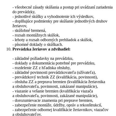
- všeobecné zásady skúšania a postup pri uvádzaní zariadenia
do prevádzky,
- jednotlivé skúšky a vyhodnotenie ich výsledkov,
- doplňujúce podmienky pre skúšanie jednotlivých druhov
žeriavov,
- skúšobné bremená,
- rozsah montážnych skúšok,
- lehoty a rozsah odborných prehliadok a skúšok,
- písomné doklady o skúškach.
Prevádzka žeriavov a zdvíhadiel:
- základné požiadavky na prevádzku,
- doklady a dokumentácia potrebné pre prevádzku,
- rozdelenie ZZ z hľadiska obsluhy,
- základné povinnosti prevádzkovateľa (užívateľa),
- prevádzkový technik ZZ (kvalifikácia, povinnosti),
- obsluha ZZ a preprava bremien (kvalifikácia žeriavnika
a obsluhovateľa, povinnosti, zakázané manipulácie),
- viazanie a vešanie bremien (kvalifikácia viazača
a obsluhovateľa, povinnosti, zakázané manipulácie),
- dorozumievacie znamenia pri preprave bremien,
- zabezpečenie montáže, údržby, opráv a rekonštrukcií,
- zabezpečenie odbornej kvalifikácie žeriavnikov, viazačov
a obsluhovateľov.