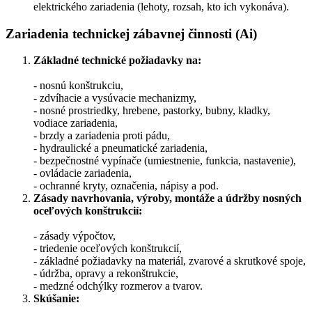
elektrického zariadenia (lehoty, rozsah, kto ich vykonáva).
Zariadenia technickej zábavnej činnosti (Ai)
Základné technické požiadavky na:
- nosnú konštrukciu,
- zdvíhacie a vysúvacie mechanizmy,
- nosné prostriedky, hrebene, pastorky, bubny, kladky,
vodiace zariadenia,
- brzdy a zariadenia proti pádu,
- hydraulické a pneumatické zariadenia,
- bezpečnostné vypínače (umiestnenie, funkcia, nastavenie),
- ovládacie zariadenia,
- ochranné kryty, označenia, nápisy a pod.
Zásady navrhovania, výroby, montáže a údržby nosných
oceľových
konštrukcií:
- zásady výpočtov,
- triedenie oceľových konštrukcií,
- základné požiadavky na materiál, zvarové a skrutkové spoje,
- údržba, opravy a rekonštrukcie,
- medzné odchýlky rozmerov a tvarov.
Skúšanie: