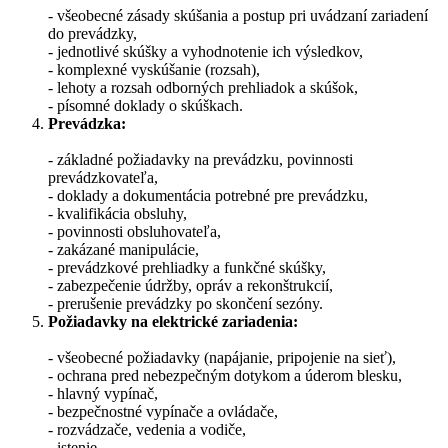
- všeobecné zásady skúšania a postup pri uvádzaní zariadení
do prevádzky,
- jednotlivé skúšky a vyhodnotenie ich výsledkov,
- komplexné vyskúšanie (rozsah),
- lehoty a rozsah odborných prehliadok a skúšok,
- písomné doklady o skúškach.
Prevádzka:
- základné požiadavky na prevádzku, povinnosti
prevádzkovateľa,
- doklady a dokumentácia potrebné pre prevádzku,
- kvalifikácia obsluhy,
- povinnosti obsluhovateľa,
- zakázané manipulácie,
- prevádzkové prehliadky a funkčné skúšky,
- zabezpečenie údržby, opráv a rekonštrukcií,
- prerušenie prevádzky po skončení sezóny.
Požiadavky na elektrické zariadenia:
- všeobecné požiadavky (napájanie, pripojenie na sieť),
- ochrana pred nebezpečným dotykom a úderom blesku,
- hlavný vypínač,
- bezpečnostné vypínače a ovládače,
- rozvádzače, vedenia a vodiče,
- istenie,