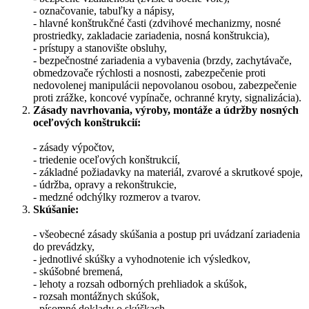
- označovanie, tabuľky a nápisy,
- hlavné konštrukčné časti (zdvihové mechanizmy, nosné
prostriedky, zakladacie zariadenia, nosná konštrukcia),
- prístupy a stanovište obsluhy,
- bezpečnostné zariadenia a vybavenia (brzdy, zachytávače,
obmedzovače rýchlosti a nosnosti, zabezpečenie proti
nedovolenej manipulácii nepovolanou osobou, zabezpečenie
proti zrážke, koncové vypínače, ochranné kryty, signalizácia).
Zásady navrhovania, výroby, montáže a údržby nosných
oceľových konštrukcií:
- zásady výpočtov,
- triedenie oceľových konštrukcií,
- základné požiadavky na materiál, zvarové a skrutkové spoje,
- údržba, opravy a rekonštrukcie,
- medzné odchýlky rozmerov a tvarov.
Skúšanie:
- všeobecné zásady skúšania a postup pri uvádzaní zariadenia
do prevádzky,
- jednotlivé skúšky a vyhodnotenie ich výsledkov,
- skúšobné bremená,
- lehoty a rozsah odborných prehliadok a skúšok,
- rozsah montážnych skúšok,
- písomné doklady o skúškach.