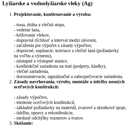
Lyžiarske a vodnolyžiarske vleky (Ag)
Projektovanie, konštruovanie a výroba:
- trasa, dráha a vlečná stopa,
- vedenie lana,
- križovanie vlekov,
- dopravná rýchlosť a interval medzi závesmi,
- zaťaženia pre výpočet a zásady výpočtov,
- dopravné, napínacie, kotviace a vlečné laná (požiadavky
na voľbu a výmenu),
- nástupné a výstupné stanice,
- konštrukčné zariadenia na trati (podpery, kladky),
- vlečné zariadenia,
- dorozumievacie, signalizačné a zabezpečovacie zariadenia.
Zásady navrhovania, výroby, montáže a údržby nosných
oceľových konštrukcií:
- zásady výpočtov,
- triedenie oceľových konštrukcií,
- základné požiadavky na materiál, zvarové a skrutkové spoje,
- údržba, opravy a rekonštrukcie,
- medzné odchýlky rozmerov a tvarov.
Skúšanie: