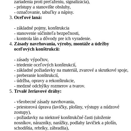
zariadenia proti preťaženiu, signalizácia),
- prístupy a stanovište obsluhy,
- označovanie, tabuľky a nápisy.
Oceľové laná:
- základné pojmy, konštrukcia
- stanovenie súčiniteľa bezpečnosti,
- kontrola lán a dôvody pre ich vyradenie.
Zásady navrhovania, výroby, montáže a údržby
oceľových konštrukcií:
- zásady výpočtov,
- triedenie oceľových konštrukcií,
- základné požiadavky na materiál, zvarové a skrutkové spoje,
- preberanie konštrukcií,
- údržba, opravy a rekonštrukcie,
- medzné odchýlky rozmerov a tvarov.
Trvalé žeriavové dráhy:
- všeobecné zásady navrhovania,
- priestorová úprava (lavičky, plošiny, výstupy a núdzové
zostupy),
- požiadavky na niektoré konštrukčné časti (uloženie
nosníkov, nárazníky, narážky, podlahy lavičiek a plošín,
schodištia, rebríky, zábradlia),