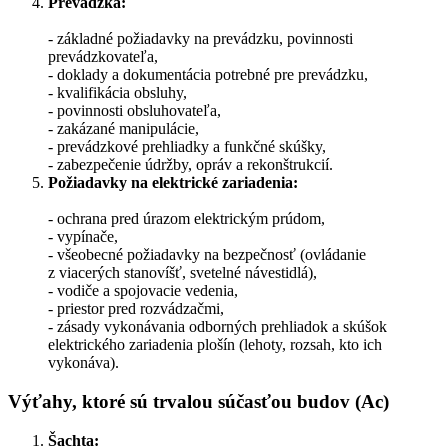
Prevádzka:
- základné požiadavky na prevádzku, povinnosti
prevádzkovateľa,
- doklady a dokumentácia potrebné pre prevádzku,
- kvalifikácia obsluhy,
- povinnosti obsluhovateľa,
- zakázané manipulácie,
- prevádzkové prehliadky a funkčné skúšky,
- zabezpečenie údržby, opráv a rekonštrukcií.
Požiadavky na elektrické zariadenia:
- ochrana pred úrazom elektrickým prúdom,
- vypínače,
- všeobecné požiadavky na bezpečnosť (ovládanie
z viacerých stanovíšť, svetelné návestidlá),
- vodiče a spojovacie vedenia,
- priestor pred rozvádzačmi,
- zásady vykonávania odborných prehliadok a skúšok
elektrického zariadenia plošín (lehoty, rozsah, kto ich
vykonáva).
Výťahy, ktoré sú trvalou súčasťou budov (Ac)
Šachta: