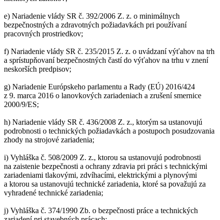
e) Nariadenie vlády SR č. 392/2006 Z. z. o minimálnych
bezpečnostných a zdravotných požiadavkách pri používaní
pracovných prostriedkov;
f) Nariadenie vlády SR č. 235/2015 Z. z. o uvádzaní výťahov na trh
a sprístupňovaní bezpečnostných častí do výťahov na trhu v znení
neskorších predpisov;
g) Nariadenie Európskeho parlamentu a Rady (EÚ) 2016/424
z 9. marca 2016 o lanovkových zariadeniach a zrušení smernice
2000/9/ES;
h) Nariadenie vlády SR č. 436/2008 Z. z., ktorým sa ustanovujú
podrobnosti o technických požiadavkách a postupoch posudzovania
zhody na strojové zariadenia;
i) Vyhláška č. 508/2009 Z. z., ktorou sa ustanovujú podrobnosti
na zaistenie bezpečnosti a ochrany zdravia pri práci s technickými
zariadeniami tlakovými, zdvíhacími, elektrickými a plynovými
a ktorou sa ustanovujú technické zariadenia, ktoré sa považujú za
vyhradené technické zariadenia;
j) Vyhláška č. 374/1990 Zb. o bezpečnosti práce a technických
zariadení pri stavebných prácach;