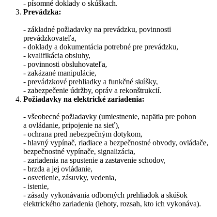
- písomné doklady o skúškach.
Prevádzka:
- základné požiadavky na prevádzku, povinnosti
prevádzkovateľa,
- doklady a dokumentácia potrebné pre prevádzku,
- kvalifikácia obsluhy,
- povinnosti obsluhovateľa,
- zakázané manipulácie,
- prevádzkové prehliadky a funkčné skúšky,
- zabezpečenie údržby, opráv a rekonštrukcií.
Požiadavky na elektrické zariadenia:
- všeobecné požiadavky (umiestnenie, napätia pre pohon
a ovládanie, pripojenie na sieť),
- ochrana pred nebezpečným dotykom,
- hlavný vypínač, riadiace a bezpečnostné obvody, ovládače,
bezpečnostné vypínače, signalizácia,
- zariadenia na spustenie a zastavenie schodov,
- brzda a jej ovládanie,
- osvetlenie, zásuvky, vedenia,
- istenie,
- zásady vykonávania odborných prehliadok a skúšok
elektrického zariadenia (lehoty, rozsah, kto ich vykonáva).