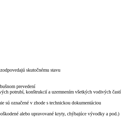
nezodpovedajú skutočnému stavu
ýbušnom prevedení
ových potrubí, konštrukcií a uzemnením všetkých vodivých častí
v nie sú označené v zhode s technickou dokumentáciou
 poškodené alebo upravované kryty, chýbajúce vývodky a pod.)