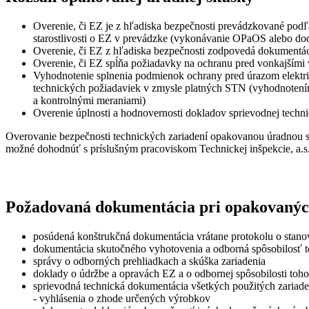
Overenie, či EZ je z hľadiska bezpečnosti prevádzkované pod
starostlivosti o EZ v prevádzke (vykonávanie OPaOS alebo dod
Overenie, či EZ z hľadiska bezpečnosti zodpovedá dokumentác
Overenie, či EZ spĺňa požiadavky na ochranu pred vonkajšími
Vyhodnotenie splnenia podmienok ochrany pred úrazom elektric
technických požiadaviek v zmysle platných STN (vyhodnotením
a kontrolnými meraniami)
Overenie úplnosti a hodnovernosti dokladov sprievodnej techn
Overovanie bezpečnosti technických zariadení opakovanou úradnou 
možné dohodnúť s príslušným pracoviskom Technickej inšpekcie, a.s
Požadovaná dokumentácia pri opakovanýc
posúdená konštrukčná dokumentácia vrátane protokolu o stano
dokumentácia skutočného vyhotovenia a odborná spôsobilosť 
správy o odborných prehliadkach a skúška zariadenia
doklady o údržbe a opravách EZ a o odbornej spôsobilosti toho
sprievodná technická dokumentácia všetkých použitých zariade
- vyhlásenia o zhode určených výrobkov