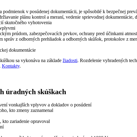
ľa podmienok v posúdenej dokumentácii, je spôsobilé k bezpečnej pr
ržiavanie plánu kontrol a meraní, vedenie sprievodnej dokumentácie, 
ií skutočného vyhotovenia
 vplyvmi
kým prúdom, zabezpečovacích prvkov, ochrany pred účinkami atmosferic
 správ z odborných prehliadok a odborných skúšok, protokolov z mer
ickej dokumentácie
skúškou sa vykonáva na základe
žiadosti
. Rozdelenie vyhradených tech
.
Kontakty
.
h úradných skúškach
vení vonkajších vplyvov a dokladov o posúdení
toho, kto zmeny zaznamenal
, kto zariadenie opravoval
ní