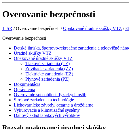
Overovanie bezpečnosti
TISR
/
Overovanie bezpečnosti
/
Opakované úradné skúšky VTZ
/
El
Overovanie bezpečnosti
Detské ihriska, športovo-rekreačné zariadenia a telocvičné nára
Úradné skúšky VTZ
Opakované úradné skúšky VTZ
Tlakové zariadenia (TZ)
Zdvíhacie zariadenia (ZZ)
Elektrické zariadenia (EZ)
Plynové zariadenia (PZ)
Dokumentácia
Oprávnenia
Overovanie spôsobilosti fyzických osôb
Strojové zariadenia a technológie
Liehovarnícke závody, octárne a droždiarne
Vykurovacie a klimatizačné systémy
Daňový sklad tabakových výrobkov
Rozsah opakovanej úradnej skúšky