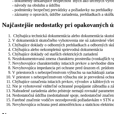
- dokumenty deklarujúce bezpečnosť iných ako určených výrob
- návody na obsluhu a údržbu
- podmienky bezpečnej prevádzky a požiadavky na prehliadky
- záznamy o opravách, údržbe zariadenia, prehliadkach a skúš
Najčastejšie nedostatky pri opakovaných ú
Chýbajúca technická dokumentácia alebo dokumentácia skuto
V dokumentácii skutočného vyhotovenia nie sú zakreslené vše
Chýbajúce doklady o odborných prehliadkach a odborných sk
Chýbajúca alebo nekompletná sprievodná dokumentácia
Chýbajúce doklady od starších elektrických zariadení
Nezdokumentovaná zmena charakteru prostredia (vonkajších v
Nevyhovujúce charakteristiky istiacich prvkov a nevhodne di
Nevyhovujúca impedancia pri ochrane pred úrazom el. prúdom
V priestoroch s nebezpečenstvom výbuchu sa nachádzajú zari
V priestore s nebezpečenstvom výbuchu nie je prevedená ochran
Chýbajúce označenia istiacich prvkov, vývodov a káblových v
Nie je vyhotovené viditeľné ochranné pospájanie zábradlia a z
Nahradené zariadenia alebo prístroje nemajú rovnaké paramet
Nedostatočná údržba (nedotiahnuté spoje, nedostatočné značen
Farebné značenie vodičov nezodpovedá požiadavkám v STN a n
Nevyhovujúca ochrana pred atmosférickou a statickou elektrin