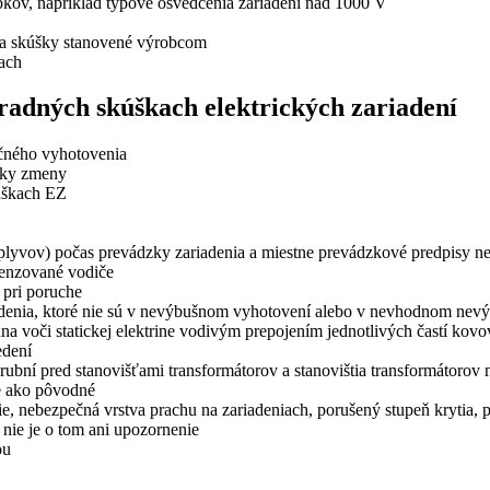
kov, napríklad typové osvedčenia zariadení nad 1000 V
 a skúšky stanovené výrobcom
kach
radných skúškach elektrických zariadení
čného vyhotovenia
tky zmeny
úškach EZ
plyvov) počas prevádzky zariadenia a miestne prevádzkové predpisy 
menzované vodiče
 pri poruche
adenia, ktoré nie sú v nevýbušnom vyhotovení alebo v nevhodnom nev
a voči statickej elektrine vodivým prepojením jednotlivých častí kov
edení
árubní pred stanovišťami transformátorov a stanovištia transformátoro
re ako pôvodné
ie, nebezpečná vrstva prachu na zariadeniach, porušený stupeň krytia,
ie je o tom ani upozornenie
ou