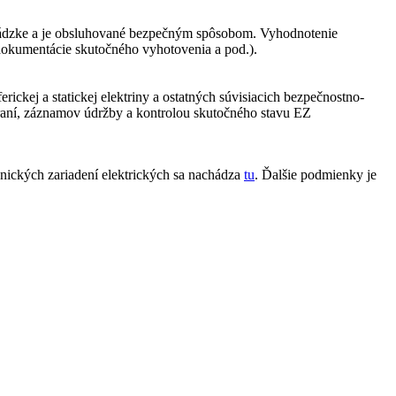
evádzke a je obsluhované bezpečným spôsobom. Vyhodnotenie
dokumentácie skutočného vyhotovenia a pod.).
kej a statickej elektriny a ostatných súvisiacich bezpečnostno-
aní, záznamov údržby a kontrolou skutočného stavu EZ
nických zariadení elektrických sa nachádza
tu
. Ďalšie podmienky je