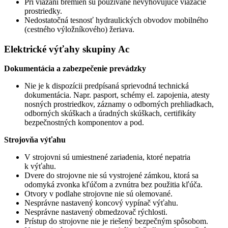
Pri viazaní bremien sú používané nevyhovujúce viazacie
prostriedky.
Nedostatočná tesnosť hydraulických obvodov mobilného
(cestného výložníkového) žeriava.
Elektrické výťahy skupiny Ac
Dokumentácia a zabezpečenie prevádzky
Nie je k dispozícii predpísaná sprievodná technická
dokumentácia. Napr. pasport, schémy el. zapojenia, atesty
nosných prostriedkov, záznamy o odborných prehliadkach,
odborných skúškach a úradných skúškach, certifikáty
bezpečnostných komponentov a pod.
Strojovňa výťahu
V strojovni sú umiestnené zariadenia, ktoré nepatria
k výťahu.
Dvere do strojovne nie sú vystrojené zámkou, ktorá sa
odomyká zvonka kľúčom a zvnútra bez použitia kľúča.
Otvory v podlahe strojovne nie sú olemované.
Nesprávne nastavený koncový vypínač výťahu.
Nesprávne nastavený obmedzovač rýchlosti.
Prístup do strojovne nie je riešený bezpečným spôsobom.