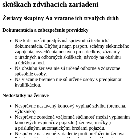
skúškach zdvíhacích zariadení
Žeriavy skupiny Aa vrátane ich trvalých dráh
Dokumentácia a zabezpečenie prevádzky
Nie k dispozícii predpísaná sprievodná technická
dokumentácia. Chýbajú napr. pasport, schémy elektrického
zapojenia, osvedčenia nosných prostriedkov, záznamy
o úradných a odborných skúškach, návody na obsluhu
a údržbu a pod.
Na obsluhu žeriava nie sú určené odborne a zdravotne
spôsobilé osoby.
Na viazanie bremien nie sú určené osoby s predpísanou
kvalifikáciou.
Nedostatky na žeriave
Nesprávne nastavený koncový vypínač zdvihu (bremena,
výložníka).
Nesprávne zoradená vzájomná súčinnosť medzi vypínaním
koncových vypínačov pojazdu ( žeriava, mačky )
a príslušnými automatickými brzdami pojazdu.
Nesprávne nastavené zariadenie proti preťaženiu žeriava.