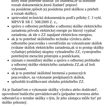
ktorý bude potrebné dodržať (to znamená,že sa dohodne
rozsah dokumentácie,ktorú žiadateľ pripraví
na posúdenie,spôsob jej posúdenia pred skúškou a priebeh
a rozsah skúšky),
sprievodnú technickú dokumentáciu podľa prílohy č. 3 vyhl.
MPSVR SR č. 508/2009 Z. z.,
správu o odbornej prehliadke a odbornej skúške elektrického
zariadenia prívodu elektrickej energie po hlavný vypínač
zariadenia, ak ide o ZZ napájané elektrickou energiou,
ak je to potrebné skúšobného technika výrobcu alebo
odborného pracovníka s osvedčením na vykonávanie skúšok
(vrátane skúšok elektrického zariadenia,ak si to postup skúšky
vyžaduje) príslušnej skupiny vyhradeného ZZ, vystrojeného
potrebnými meracími prístrojmi a pomôckami,
záznam o montážnej skúške a správu o odbornej prehliadke
a odbornej skúške elektrického zariadenia ZZ,ak už boli
vykonané,
ak je to potrebné skúšobné bremená a pomocných
pracovníkov, na vykonanie predpísaných skúšok,
spôsobilú kvalifikovanú obsluhu príslušného ZZ.
Ak je žiadateľom o vykonanie skúšky výrobca alebo dodávateľ,
upovedomí budúceho prevádzkovateľa (prípadne investora alebo
odberateľa) o termíne skúšky s tým, že jeho zástupca môže byť pri
skúške prítomný.