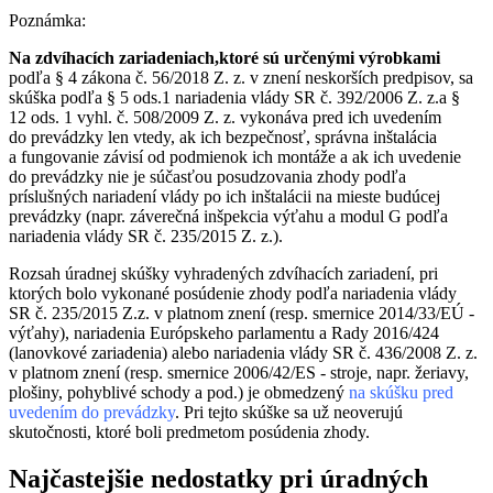
Poznámka:
Na zdvíhacích zariadeniach,ktoré sú určenými výrobkami
podľa § 4 zákona č. 56/2018 Z. z. v znení neskorších predpisov, sa
skúška podľa § 5 ods.1 nariadenia vlády SR č. 392/2006 Z. z.a §
12 ods. 1 vyhl. č. 508/2009 Z. z. vykonáva pred ich uvedením
do prevádzky len vtedy, ak ich bezpečnosť, správna inštalácia
a fungovanie závisí od podmienok ich montáže a ak ich uvedenie
do prevádzky nie je súčasťou posudzovania zhody podľa
príslušných nariadení vlády po ich inštalácii na mieste budúcej
prevádzky (napr. záverečná inšpekcia výťahu a modul G podľa
nariadenia vlády SR č. 235/2015 Z. z.).
Rozsah úradnej skúšky vyhradených zdvíhacích zariadení, pri
ktorých bolo vykonané posúdenie zhody podľa nariadenia vlády
SR č. 235/2015 Z.z. v platnom znení (resp. smernice 2014/33/EÚ -
výťahy), nariadenia Európskeho parlamentu a Rady 2016/424
(lanovkové zariadenia) alebo nariadenia vlády SR č. 436/2008 Z. z.
v platnom znení (resp. smernice 2006/42/ES - stroje, napr. žeriavy,
plošiny, pohyblivé schody a pod.) je obmedzený
na skúšku pred
uvedením do prevádzky
.
Pri tejto skúške sa už neoverujú
skutočnosti, ktoré boli predmetom posúdenia zhody.
Najčastejšie nedostatky pri úradných