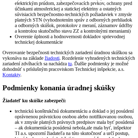
elektrickým prúdom, zabezpečovacích prvkov, ochrany pred
účinkami atmosferickej a statickej elektriny a ostatných
súvisiacich bezpečnostno-technických požiadaviek v zmysle
platných STN (vyhodnotením správ z odborných prehliadok
a odborných skúšok, protokolov z meraní, záznamov údržby
a kontrolou skutočného stavu ZZ a kontrolnými meraniami)
Overenie úplnosti a hodnovernosti dokladov sprievodnej
technickej dokumentácie
Overovanie bezpečnosti technických zariadení úradnou skúškou sa
vykonáva na základe
žiadosti
. Rozdelenie vyhradených technických
zariadení zdvíhacích sa nachádza
tu
. Ďalšie podmienky je možné
dohodnúť s príslušným pracoviskom Technickej inšpekcie, a.s.
Kontakty
.
Podmienky konania úradnej skúšky
Žiadateľ ku skúške zabezpečí:
technickú konštrukčnú dokumentáciu a doklad o jej posúdení
oprávnenou právnickou osobou alebo notifikovanou osobou,
ak v zmysle platných právnych predpisov mala byť posúdená
– ak dokumentácia posúdená nebola,ale mala byť, inšpektor
TI a.s. upozorní žiadateľa na túto skutočnosť a určí postup,