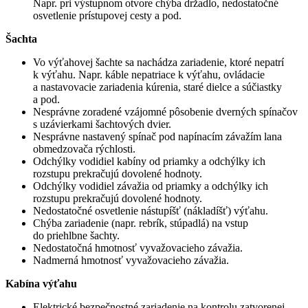
Napr. pri výstupnom otvore chýba držadlo, nedostatočné
osvetlenie prístupovej cesty a pod.
Šachta
Vo výťahovej šachte sa nachádza zariadenie, ktoré nepatrí
k výťahu. Napr. káble nepatriace k výťahu, ovládacie
a nastavovacie zariadenia kúrenia, staré dielce a súčiastky
a pod.
Nesprávne zoradené vzájomné pôsobenie dverných spínačov
s uzávierkami šachtových dvier.
Nesprávne nastavený spínač pod napínacím závažím lana
obmedzovača rýchlosti.
Odchýlky vodidiel kabíny od priamky a odchýlky ich
rozstupu prekračujú dovolené hodnoty.
Odchýlky vodidiel závažia od priamky a odchýlky ich
rozstupu prekračujú dovolené hodnoty.
Nedostatočné osvetlenie nástupíšť (nákladíšť) výťahu.
Chýba zariadenie (napr. rebrík, stúpadlá) na vstup
do priehlbne šachty.
Nedostatočná hmotnosť vyvažovacieho závažia.
Nadmerná hmotnosť vyvažovacieho závažia.
Kabína výťahu
Elektrické bezpečnostné zariadenie na kontrolu zatvorenej