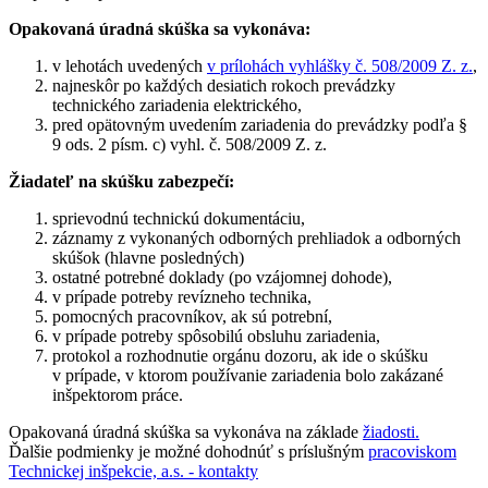
Opakovaná úradná skúška sa vykonáva:
v lehotách uvedených
v prílohách vyhlášky č. 508/2009 Z. z.
,
najneskôr po každých desiatich rokoch prevádzky
technického zariadenia elektrického,
pred opätovným uvedením zariadenia do prevádzky podľa §
9 ods. 2 písm. c) vyhl. č. 508/2009 Z. z.
Žiadateľ na skúšku zabezpečí:
sprievodnú technickú dokumentáciu,
záznamy z vykonaných odborných prehliadok a odborných
skúšok (hlavne posledných)
ostatné potrebné doklady (po vzájomnej dohode),
v prípade potreby revízneho technika,
pomocných pracovníkov, ak sú potrební,
v prípade potreby spôsobilú obsluhu zariadenia,
protokol a rozhodnutie orgánu dozoru, ak ide o skúšku
v prípade, v ktorom používanie zariadenia bolo zakázané
inšpektorom práce.
Opakovaná úradná skúška sa vykonáva na základe
žiadosti.
Ďalšie podmienky je možné dohodnúť s príslušným
pracoviskom
Technickej inšpekcie, a.s. - kontakty