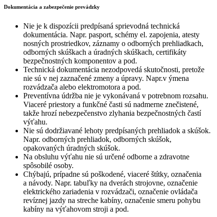
Dokumentácia a zabezpečenie prevádzky
Nie je k dispozícii predpísaná sprievodná technická
dokumentácia. Napr. pasport, schémy el. zapojenia, atesty
nosných prostriedkov, záznamy o odborných prehliadkach,
odborných skúškach a úradných skúškach, certifikáty
bezpečnostných komponentov a pod.
Technická dokumentácia nezodpovedá skutočnosti, pretože
nie sú v nej zaznačené zmeny a úpravy. Napr.v ýmena
rozvádzača alebo elektromotora a pod.
Preventívna údržba nie je vykonávaná v potrebnom rozsahu.
Viaceré priestory a funkčné časti sú nadmerne znečistené,
takže hrozí nebezpečenstvo zlyhania bezpečnostných častí
výťahu.
Nie sú dodržiavané lehoty predpísaných prehliadok a skúšok.
Napr. odborných prehliadok, odborných skúšok,
opakovaných úradných skúšok.
Na obsluhu výťahu nie sú určené odborne a zdravotne
spôsobilé osoby.
Chýbajú, prípadne sú poškodené, viaceré štítky, označenia
a návody. Napr. tabuľky na dverách strojovne, označenie
elektrického zariadenia v rozvádzači, označenie ovládača
revíznej jazdy na streche kabíny, označenie smeru pohybu
kabíny na výťahovom stroji a pod.