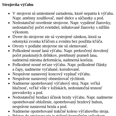
Strojovňa výťahu
V strojovni sú umiestnené zariadenia, ktoré nepatria k výťahu.
Napr. anténny zosilňovač, staré dielce a súčiastky a pod.
Nedostatočné osvetlenie strojovne. Napr. vypálené žiarovky,
nedostatočný počet svietidiel, inštalované žiarovky s nižším
výkonom.
Dvere do strojovne nie sú vystrojené zámkou, ktorá sa
odomyká zvonka kľúčom a zvnútra bez použitia kľúča.
Otvory v podlahe strojovne nie sú olemované.
Poškodené nosné laná výťahu. Napr. prekročený dovolený
počet prasknutých drôtikov, pretrhnutý prameň lana,
nadmerná miestna deformácia, nadmerná korózia.
Poškodené nosné reťaze výťahu. Napr. poškodené články
a čapy, nadmerne vyťahané, korodované.
Nesprávne nastavený koncový vypínač výťahu.
Nesprávne nastavený obmedzovač rýchlosti.
Nadmerne opotrebovaný výťahový stroj. Napr. veľká
hlučnosť, veľké vôle v ložiskách, nedostatočná tesnosť
prevodovky a pod.
Nedostatočný brzdiaci účinok brzdy výťahu. Napr. nadmerne
opotrebované obloženie, opotrebovaný brzdový bubon,
nesprávne nastavená brzda a pod.
Nadmerne opotrebované trakčné koleso výťahového stroja.
Prístup do strojovne nie je riešený bezpečným spôsobom.