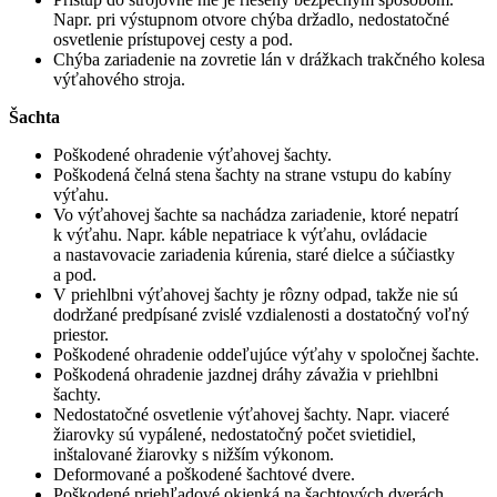
Napr. pri výstupnom otvore chýba držadlo, nedostatočné
osvetlenie prístupovej cesty a pod.
Chýba zariadenie na zovretie lán v drážkach trakčného kolesa
výťahového stroja.
Šachta
Poškodené ohradenie výťahovej šachty.
Poškodená čelná stena šachty na strane vstupu do kabíny
výťahu.
Vo výťahovej šachte sa nachádza zariadenie, ktoré nepatrí
k výťahu. Napr. káble nepatriace k výťahu, ovládacie
a nastavovacie zariadenia kúrenia, staré dielce a súčiastky
a pod.
V priehlbni výťahovej šachty je rôzny odpad, takže nie sú
dodržané predpísané zvislé vzdialenosti a dostatočný voľný
priestor.
Poškodené ohradenie oddeľujúce výťahy v spoločnej šachte.
Poškodená ohradenie jazdnej dráhy závažia v priehlbni
šachty.
Nedostatočné osvetlenie výťahovej šachty. Napr. viaceré
žiarovky sú vypálené, nedostatočný počet svietidiel,
inštalované žiarovky s nižším výkonom.
Deformované a poškodené šachtové dvere.
Poškodené priehľadové okienká na šachtových dverách.