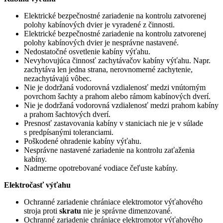
Elektrické bezpečnostné zariadenie na kontrolu zatvorenej
polohy kabínových dvier je vyradené z činnosti.
Elektrické bezpečnostné zariadenie na kontrolu zatvorenej
polohy kabínových dvier je nesprávne nastavené.
Nedostatočné osvetlenie kabíny výťahu.
Nevyhovujúca činnosť zachytávačov kabíny výťahu. Napr.
zachytáva len jedna strana, nerovnomerné zachytenie,
nezachytávajú vôbec.
Nie je dodržaná vodorovná vzdialenosť medzi vnútorným
povrchom šachty a prahom alebo rámom kabínových dverí.
Nie je dodržaná vodorovná vzdialenosť medzi prahom kabíny
a prahom šachtových dverí.
Presnosť zastavovania kabíny v staniciach nie je v súlade
s predpísanými toleranciami.
Poškodené ohradenie kabíny výťahu.
Nesprávne nastavené zariadenie na kontrolu zaťaženia
kabíny.
Nadmerne opotrebované vodiace čeľuste kabíny.
Elektročasť výťahu
Ochranné zariadenie chrániace elektromotor výťahového
stroja proti
skratu
nie je správne dimenzované.
Ochranné zariadenie chrániace elektromotor výťahového