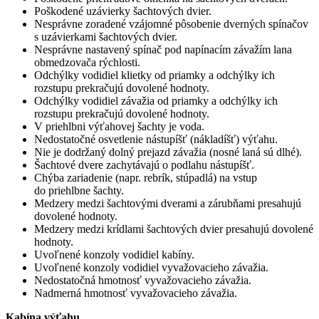
Poškodené uzávierky šachtových dvier.
Nesprávne zoradené vzájomné pôsobenie dverných spínačov
s uzávierkami šachtových dvier.
Nesprávne nastavený spínač pod napínacím závažím lana
obmedzovača rýchlosti.
Odchýlky vodidiel klietky od priamky a odchýlky ich
rozstupu prekračujú dovolené hodnoty.
Odchýlky vodidiel závažia od priamky a odchýlky ich
rozstupu prekračujú dovolené hodnoty.
V priehlbni výťahovej šachty je voda.
Nedostatočné osvetlenie nástupíšť (nákladíšť) výťahu.
Nie je dodržaný dolný prejazd závažia (nosné laná sú dlhé).
Šachtové dvere zachytávajú o podlahu nástupíšť.
Chýba zariadenie (napr. rebrík, stúpadlá) na vstup
do priehlbne šachty.
Medzery medzi šachtovými dverami a zárubňami presahujú
dovolené hodnoty.
Medzery medzi krídlami šachtových dvier presahujú dovolené
hodnoty.
Uvoľnené konzoly vodidiel kabíny.
Uvoľnené konzoly vodidiel vyvažovacieho závažia.
Nedostatočná hmotnosť vyvažovacieho závažia.
Nadmerná hmotnosť vyvažovacieho závažia.
Kabína výťahu