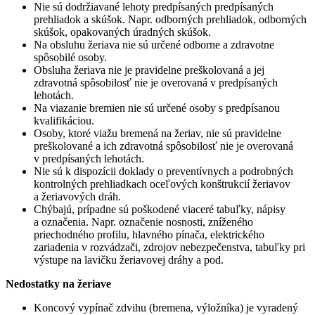
Nie sú dodržiavané lehoty predpísaných predpísaných
prehliadok a skúšok. Napr. odborných prehliadok, odborných
skúšok, opakovaných úradných skúšok.
Na obsluhu žeriava nie sú určené odborne a zdravotne
spôsobilé osoby.
Obsluha žeriava nie je pravidelne preškolovaná a jej
zdravotná spôsobilosť nie je overovaná v predpísaných
lehotách.
Na viazanie bremien nie sú určené osoby s predpísanou
kvalifikáciou.
Osoby, ktoré viažu bremená na žeriav, nie sú pravidelne
preškolované a ich zdravotná spôsobilosť nie je overovaná
v predpísaných lehotách.
Nie sú k dispozícii doklady o preventívnych a podrobných
kontrolných prehliadkach oceľových konštrukcií žeriavov
a žeriavových dráh.
Chýbajú, prípadne sú poškodené viaceré tabuľky, nápisy
a označenia. Napr. označenie nosnosti, zníženého
priechodného profilu, hlavného pínača, elektrického
zariadenia v rozvádzači, zdrojov nebezpečenstva, tabuľky pri
výstupe na lavičku žeriavovej dráhy a pod.
Nedostatky na žeriave
Koncový vypínač zdvihu (bremena, výložníka) je vyradený