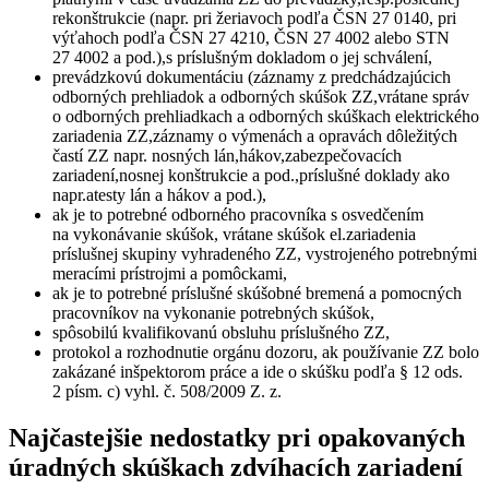
rekonštrukcie (napr. pri žeriavoch podľa ČSN 27 0140, pri
výťahoch podľa ČSN 27 4210, ČSN 27 4002 alebo STN
27 4002 a pod.),s príslušným dokladom o jej schválení,
prevádzkovú dokumentáciu (záznamy z predchádzajúcich
odborných prehliadok a odborných skúšok ZZ,vrátane správ
o odborných prehliadkach a odborných skúškach elektrického
zariadenia ZZ,záznamy o výmenách a opravách dôležitých
častí ZZ napr. nosných lán,hákov,zabezpečovacích
zariadení,nosnej konštrukcie a pod.,príslušné doklady ako
napr.atesty lán a hákov a pod.),
ak je to potrebné odborného pracovníka s osvedčením
na vykonávanie skúšok, vrátane skúšok el.zariadenia
príslušnej skupiny vyhradeného ZZ, vystrojeného potrebnými
meracími prístrojmi a pomôckami,
ak je to potrebné príslušné skúšobné bremená a pomocných
pracovníkov na vykonanie potrebných skúšok,
spôsobilú kvalifikovanú obsluhu príslušného ZZ,
protokol a rozhodnutie orgánu dozoru, ak používanie ZZ bolo
zakázané inšpektorom práce a ide o skúšku podľa § 12 ods.
2 písm. c) vyhl. č. 508/2009 Z. z.
Najčastejšie nedostatky pri opakovaných
úradných skúškach zdvíhacích zariadení