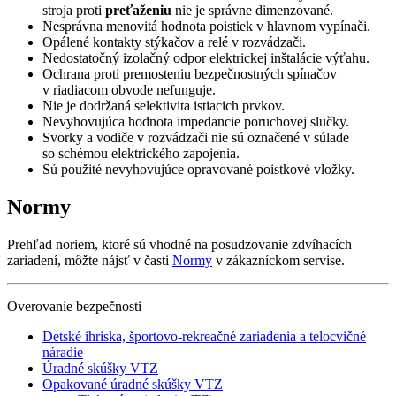
stroja proti
preťaženiu
nie je správne dimenzované.
Nesprávna menovitá hodnota poistiek v hlavnom vypínači.
Opálené kontakty stýkačov a relé v rozvádzači.
Nedostatočný izolačný odpor elektrickej inštalácie výťahu.
Ochrana proti premosteniu bezpečnostných spínačov
v riadiacom obvode nefunguje.
Nie je dodržaná selektivita istiacich prvkov.
Nevyhovujúca hodnota impedancie poruchovej slučky.
Svorky a vodiče v rozvádzači nie sú označené v súlade
so schémou elektrického zapojenia.
Sú použité nevyhovujúce opravované poistkové vložky.
Normy
Prehľad noriem, ktoré sú vhodné na posudzovanie zdvíhacích
zariadení, môžte nájsť v časti
Normy
v zákazníckom servise.
Overovanie bezpečnosti
Detské ihriska, športovo-rekreačné zariadenia a telocvičné
náradie
Úradné skúšky VTZ
Opakované úradné skúšky VTZ