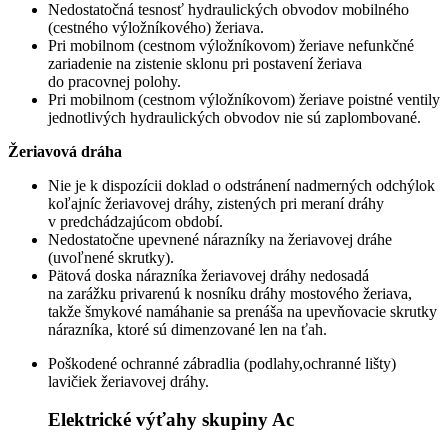
Nedostatočná tesnosť hydraulických obvodov mobilného
(cestného výložníkového) žeriava.
Pri mobilnom (cestnom výložníkovom) žeriave nefunkčné
zariadenie na zistenie sklonu pri postavení žeriava
do pracovnej polohy.
Pri mobilnom (cestnom výložníkovom) žeriave poistné ventily
jednotlivých hydraulických obvodov nie sú zaplombované.
Žeriavová dráha
Nie je k dispozícii doklad o odstránení nadmerných odchýlok
koľajníc žeriavovej dráhy, zistených pri meraní dráhy
v predchádzajúcom období.
Nedostatočne upevnené nárazníky na žeriavovej dráhe
(uvoľnené skrutky).
Pätová doska nárazníka žeriavovej dráhy nedosadá
na zarážku privarenú k nosníku dráhy mostového žeriava,
takže šmykové namáhanie sa prenáša na upevňovacie skrutky
nárazníka, ktoré sú dimenzované len na ťah.
Poškodené ochranné zábradlia (podlahy,ochranné lišty)
lavičiek žeriavovej dráhy.
Elektrické výťahy skupiny Ac