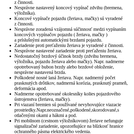
z činnosti.
Nesprávne nastavený koncový vypínač zdvihu (bremena,
výložníka).
Koncové vypínače pojazdu (žeriava, mačky) sú vyradené
z činnosti.
Nesprávne zoradená vzájomná súčinnosť medzi vypínaním
koncových vypínačov pojazdu ( žeriava, mačky )
a príslušnými automatickými brzdami pojazdu.
Zariadenie proti preťaženiu žeriava je vyradené z činnosti.
Nesprávne nastavené zariadenie proti preťaženiu žeriava.
Nedostatočný brzdový účinok brzdy (zdvihu bremena,
výložníka, pojazdu žeriava alebo mačky). Napr. nadmerne
opotrebovaný bubon brzdy alebo brzdové obloženie,
nesprávne nastavená brzda.
Poškodené nosné laná žeriava. Napr. nadmerný počet
prasknutých drôtikov, nadmerná korózia, prasknutý prameň,
deformácia apod.
Nadmerne opotrebované okolesníky kolies pojazdového
ústrojenstva (žeriava, mačky).
Pri viazaní bremien sú používané nevyhovujúce viazacie
prostriedky.Napr.neoznačené,poškodené,skorodované,s
otlačenými okami a hákmi a pod.
Pri mobilnom (cestnom výložníkovom) žeriave nefunguje
signalizačné zariadenie, upozorňujúce na blízkosť hranice
ochranného pásma elektrického vedenia.