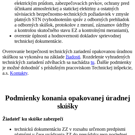
elektrickým prúdom, zabezpečovacích prvkov, ochrany pred
účinkami atmosferickej a statickej elektriny a ostatných
súvisiacich bezpečnostno-technických požiadaviek v zmysle
platných STN (vyhodnotením správ z odborných prehliadok
a odborných skúšok, protokolov z meraní, záznamov údržby
a kontrolou skutočného stavu EZ a kontrolnými meraniami),
overenie úplnosti a hodnovernosti dokladov sprievodnej
technickej dokumentácie.
Overovanie bezpečnosti technických zariadení opakovanou úradnou
skúškou sa vykonáva na základe
žiadosti
. Rozdelenie vyhradených
technických zariadení zdvíhacích sa nachádza
tu
. Ďalšie podmienky
je možné dohodnúť s príslušným pracoviskom Technickej inšpekcie,
a.s.
Kontakty
.
Podmienky konania opakovanej úradnej
skúšky
Žiadateľ ku skúške zabezpečí
technickú dokumentáciu ZZ v rozsahu určenom predpismi
platnými v čase uvádzania ZZ do prevádzky,resp.poslednej