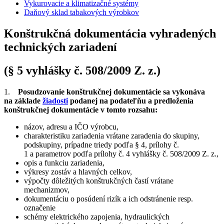
Vykurovacie a klimatizačné systémy
Daňový sklad tabakových výrobkov
Konštrukčná dokumentácia vyhradených
technických zariadení​
(§ 5 vyhlášky č. 508/2009 Z. z.)
1.
Posudzovanie konštrukčnej dokumentácie sa vykonáva
na základe
žiadosti
podanej na podateľňu a predloženia
konštrukčnej dokumentácie v tomto rozsahu:
názov, adresu a IČO výrobcu,
charakteristiku zariadenia vrátane zaradenia do skupiny,
podskupiny, prípadne triedy podľa § 4, prílohy č.
1 a parametrov podľa prílohy č. 4 vyhlášky č. 508/2009 Z. z.,
opis a funkciu zariadenia,
výkresy zostáv a hlavných celkov,
výpočty dôležitých konštrukčných častí vrátane
mechanizmov,
dokumentáciu o posúdení rizík a ich odstránenie resp.
označenie
schémy elektrického zapojenia, hydraulických