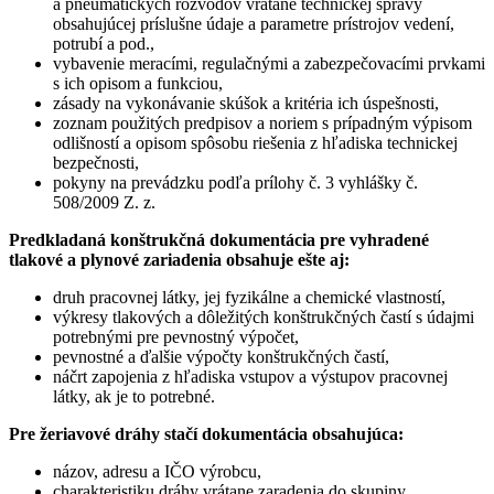
a pneumatických rozvodov vrátane technickej správy
obsahujúcej príslušne údaje a parametre prístrojov vedení,
potrubí a pod.,
vybavenie meracími, regulačnými a zabezpečovacími prvkami
s ich opisom a funkciou,
zásady na vykonávanie skúšok a kritéria ich úspešnosti,
zoznam použitých predpisov a noriem s prípadným výpisom
odlišností a opisom spôsobu riešenia z hľadiska technickej
bezpečnosti,
pokyny na prevádzku podľa prílohy č. 3 vyhlášky č.
508/2009 Z. z.
Predkladaná konštrukčná dokumentácia pre vyhradené
tlakové a plynové zariadenia obsahuje ešte aj:
druh pracovnej látky, jej fyzikálne a chemické vlastností,
výkresy tlakových a dôležitých konštrukčných častí s údajmi
potrebnými pre pevnostný výpočet,
pevnostné a ďalšie výpočty konštrukčných častí,
náčrt zapojenia z hľadiska vstupov a výstupov pracovnej
látky, ak je to potrebné.
Pre žeriavové dráhy stačí dokumentácia obsahujúca:
názov, adresu a IČO výrobcu,
charakteristiku dráhy vrátane zaradenia do skupiny,