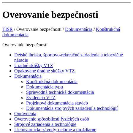
Overovanie bezpečnosti
TISR
/
Overovanie bezpečnosti
/
Dokumentácia
/
Konštrukčná
dokumentácia
Overovanie bezpečnosti
Detské ihriska, športovo-rekreačné zariadenia a telocvičné
náradie
Úradné skúšky VTZ
Opakované úradné skúšky VTZ
Dokumentácia
Konštrukčná dokumentácia
Dokumentácia typu
Sprievodná technická dokumentácia
Evidencia VTZ
Projektová dokumentácia stavieb
Dokumentácia strojových zariadení a technológií
Oprávnenia
Overovanie spôsobilosti fyzických osôb
Strojové zariadenia a technológie
Liehovarnícke závody, octárne a droždiarne